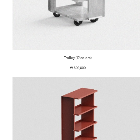
Trolley (12 colors)
￦ 609,000