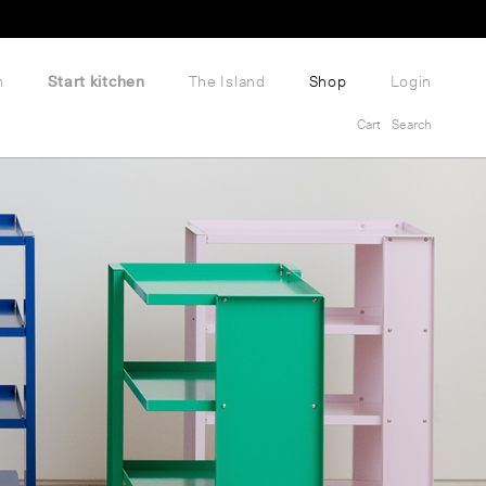
m
Start kitchen
The Island
Shop
Login
Cart
Search
Cart
Search