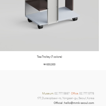
Tea Trolley (7 colors)
￦ 630,000
Museum.
02. 777. 5887
Office.
02. 777. 5778
177, Duteopbawi-ro, Yongsan-gu, Seoul, Korea
Official : hello@mmk-seoul.com