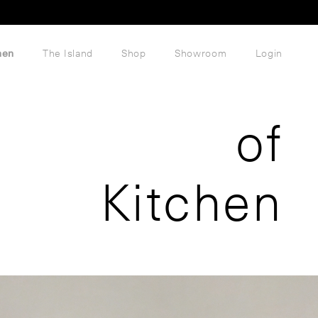
hen
The Island
Shop
Showroom
Login
of
Kitchen