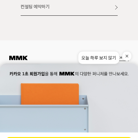
컨설팅 예약하기
오늘 하루 보지 않기
Instagram
Pinterest
Museum.
02. 777. 5887
Office.
02. 777. 5778
177, Duteopbawi-ro, Yongsan-gu, Seoul, Korea
Official : hello@mmk-seoul.com
B2B : b2b@mmk-seoul.com
홈페이지 이용약관
개인정보 처리방침
대표자 : 박기민 사업자 등록번호 : 821-86-02281
개인정보관리책임자 : 박기민
통신판매업 신고번호 : 제 2022-서울용산-1205 호
서울특별시 용산구 두텁바위로 177
ⓒ 2023. MMK all rights reserved