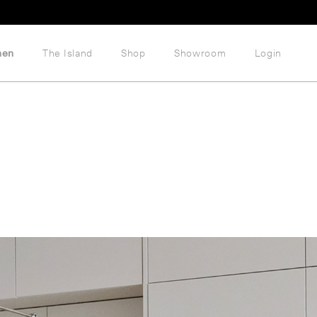
hen
The Island
Shop
Showroom
Login