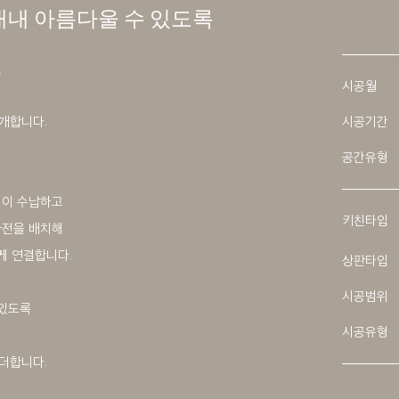
내내 아름다울 수 있도록
긴
시공월
개합니다.
시공기간
공간유형
켜이 수납하고
키친타입
가전을 배치해
게 연결합니다.
상판타입
시공범위
 있도록
시공유형
더합니다.