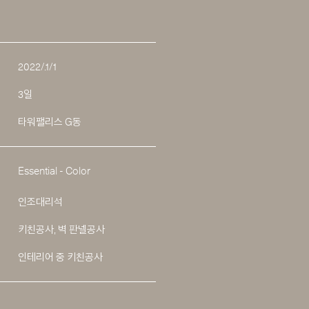
2022/.1/1
3일
타워팰리스 G동
Essential - Color
인조대리석
키친공사, 벽 판넬공사
인테리어 중 키친공사