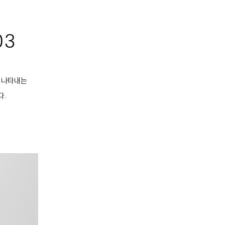
03
를 나타내는
다.