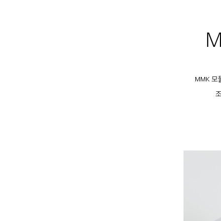
M
MMK 모
조