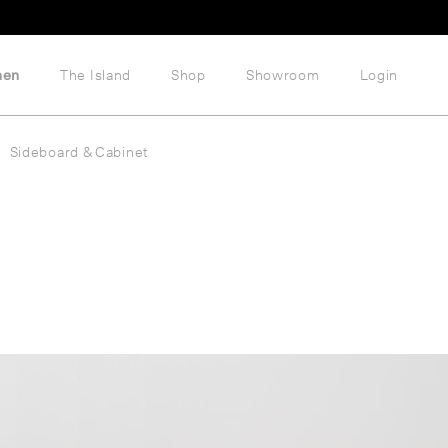
hen
The Island
Shop
Showroom
Login
Sideboard & Cabinet