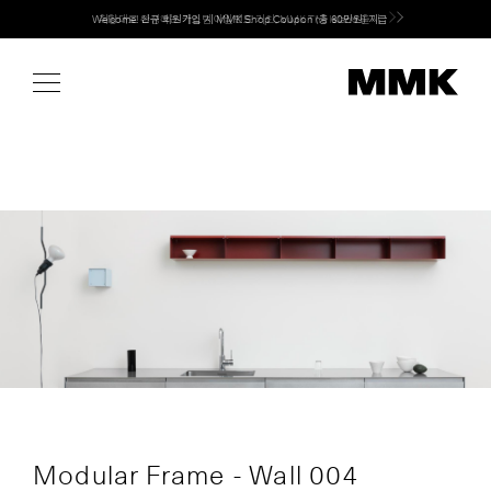
Skip
Welcome! 신규 회원가입 시 MMK Shop Coupon (총 60만원) 지급
to
content
Modular Frame - Wall 004