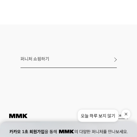
퍼니처 쇼핑하기
오늘 하루 보지 않기
Instagram
Pinterest
Museum.
02. 777. 5887
Office.
02. 777. 5778
177, Duteopbawi-ro, Yongsan-gu, Seoul, Korea