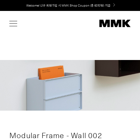
Skip
Welcome! 신규 회원가입 시 MMK Shop Coupon (총 60만원) 지급
to
content
Modular Frame - Wall 002