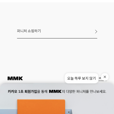
퍼니처 쇼핑하기
오늘 하루 보지 않기
Instagram
Pinterest
Museum.
02. 777. 5887
Office.
02. 777. 5778
177, Duteopbawi-ro, Yongsan-gu, Seoul, Korea
Official : hello@mmk-seoul.com
B2B : b2b@mmk-seoul.com
홈페이지 이용약관
개인정보 처리방침