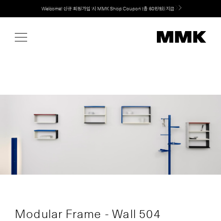
Skip
Welcome! 신규 회원가입 시 MMK Shop Coupon (총 60만원) 지급
to
content
Modular Frame - Wall 504