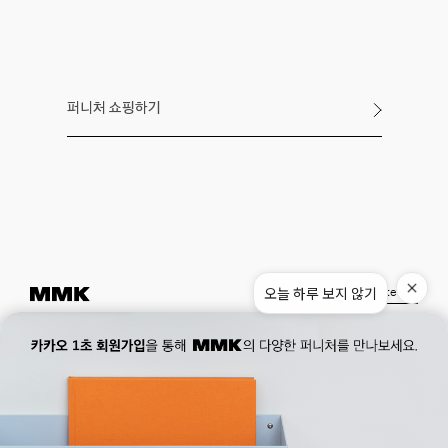
퍼니처 쇼핑하기
오늘 하루 보지 않기
Instagram
Pinterest
Museum.
02. 777. 5887
Office.
02. 777. 5778
177, Duteopbawi-ro, Yongsan-gu, Seoul, Korea
Official : hello@mmk-seoul.com
B2B : b2b@mmk-seoul.com
홈페이지 이용약관
개인정보 처리방침