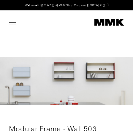
Skip
Welcome! 신규 회원가입 시 MMK Shop Coupon (총 60만원) 지급
to
content
Modular Frame - Wall 503