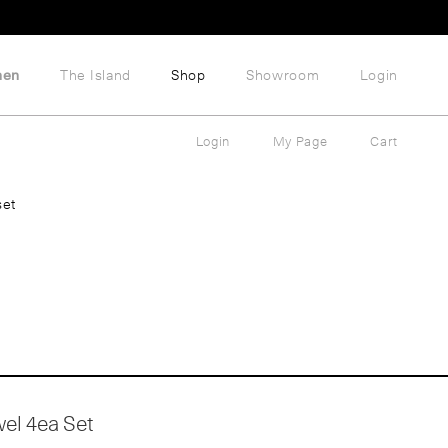
hen
The Island
Shop
Showroom
Login
Login
My Page
Cart
set
wel 4ea Set