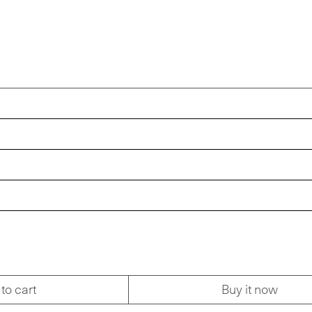
to cart
Buy it now