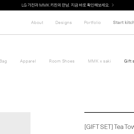
LG 가전과 MMK 키친의 만남. 지금 바로 확인해보세요.
About
Designs
Portfolio
Start kitc
Bag
Apparel
Room Shoes
MMK x saki
Gift 
[GIFT SET] Tea To