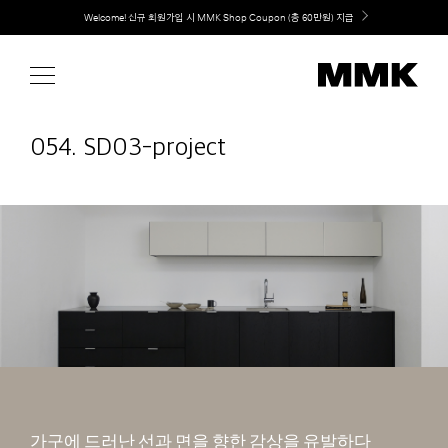
Skip
Welcome! 신규 회원가입 시 MMK Shop Coupon (총 60만원) 지급
to
content
054. SD03-project
가구에 드러난 선과 면을 향한 감상을 유발하다