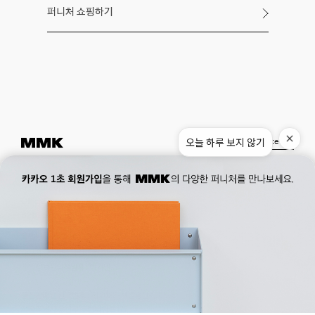
퍼니처 쇼핑하기
오늘 하루 보지 않기
Instagram
Pinterest
Museum.
02. 777. 5887
Office.
02. 777. 5778
177, Duteopbawi-ro, Yongsan-gu, Seoul, Korea
Official : hello@mmk-seoul.com
B2B : b2b@mmk-seoul.com
홈페이지 이용약관
개인정보 처리방침
대표자 : 박기민 사업자 등록번호 : 821-86-02281
개인정보관리책임자 : 박기민
통신판매업 신고번호 : 제 2022-서울용산-1205 호
서울특별시 용산구 두텁바위로 177