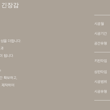
 긴장감
시공월
시공기간
감성을 더합니다.
공간유형
선과
이 됩니다.
키친타입
n
상판타입
간 확보하고,
시공범위
및 제작하여
시공유형