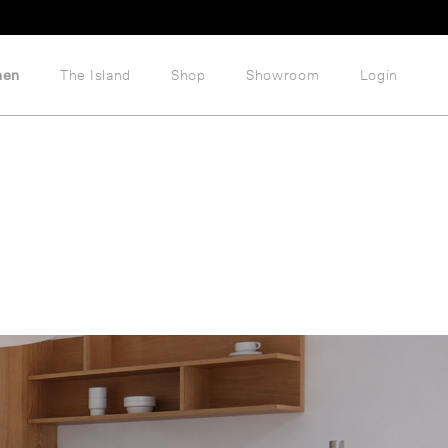
hen
The Island
Shop
Showroom
Login