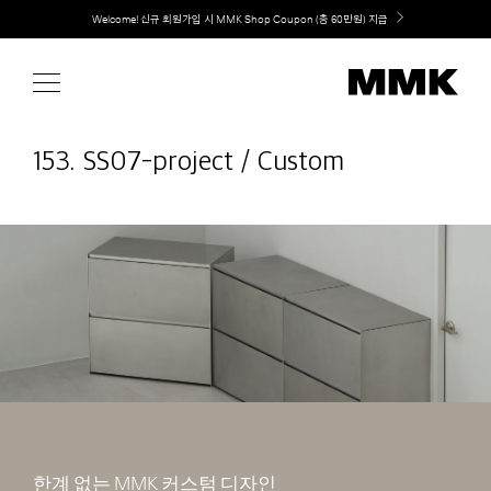
Skip
취향대로 완성하는 커스텀 아일랜드 키친, MMK The Island 출시
to
content
153. SS07-project / Custom
한계 없는 MMK 커스텀 디자인