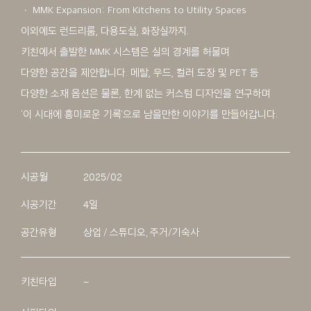
ㆍ MMK Expansion: From Kitchens to Utility Spaces
이외에도 런드리룸, 다용도실, 화장실까지.
키친에서 출발한 MMK 시스템은 실의 경계를 허물며
다양한 공간을 제안합니다. 메탈, 우드, 컬러 도장 및 PET 등
다양한 소재 옵션은 물론, 한계 없는 커스텀 디자인을 연구하며
‘이 시대에 흥미로운 기록’으로 남을만한 이야기를 만들어갑니다.
시공월
2025/02
시공기간
4일
공간유형
상업 / 스튜디오, 주거/기숙사
키친타입
–