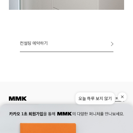
컨설팅 예약하기
오늘 하루 보지 않기
Instagram
Pinterest
Museum.
02. 777. 5887
Office.
02. 777. 5778
177, Duteopbawi-ro, Yongsan-gu, Seoul, Korea
Official : hello@mmk-seoul.com
B2B : b2b@mmk-seoul.com