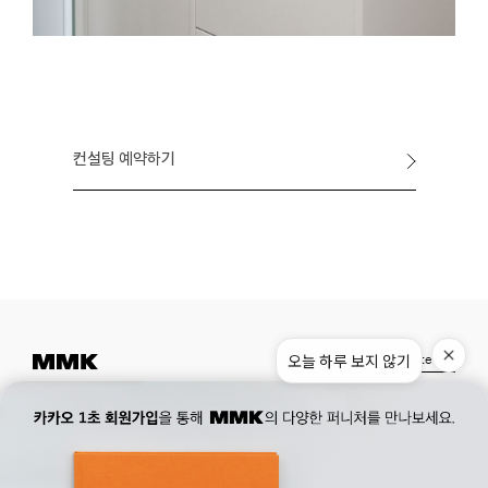
컨설팅 예약하기
오늘 하루 보지 않기
Instagram
Pinterest
Museum.
02. 777. 5887
Office.
02. 777. 5778
177, Duteopbawi-ro, Yongsan-gu, Seoul, Korea
Official : hello@mmk-seoul.com
B2B : b2b@mmk-seoul.com