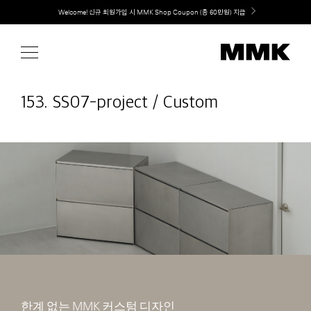
Skip
취향대로 완성하는 커스텀 아일랜드 키친, MMK The Island 출시
to
content
153. SS07-project / Custom
한계 없는 MMK 커스텀 디자인