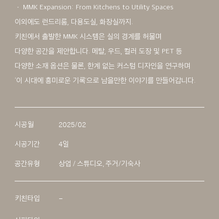
ㆍ MMK Expansion: From Kitchens to Utility Spaces
이외에도 런드리룸, 다용도실, 화장실까지.
키친에서 출발한 MMK 시스템은 실의 경계를 허물며
다양한 공간을 제안합니다. 메탈, 우드, 컬러 도장 및 PET 등
다양한 소재 옵션은 물론, 한계 없는 커스텀 디자인을 연구하며
‘이 시대에 흥미로운 기록’으로 남을만한 이야기를 만들어갑니다.
시공월
2025/02
시공기간
4일
공간유형
상업 / 스튜디오, 주거/기숙사
키친타입
–