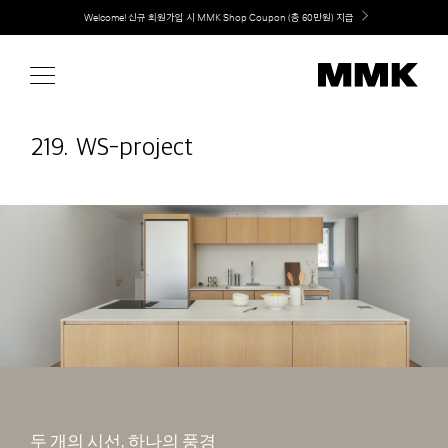
Skip
Welcome! 신규 회원가입 시 MMK Shop Coupon (총 60만원) 지급
취향대로 완성하는 커스텀 아일랜드 키친, MMK The Island 출시
to
content
219. WS-project
두 개의 시선, 하나의 풍경