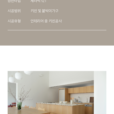
상판타입
세라믹 12T
시공범위
키친 및 붙박이가구
시공유형
인테리어 중 키친공사