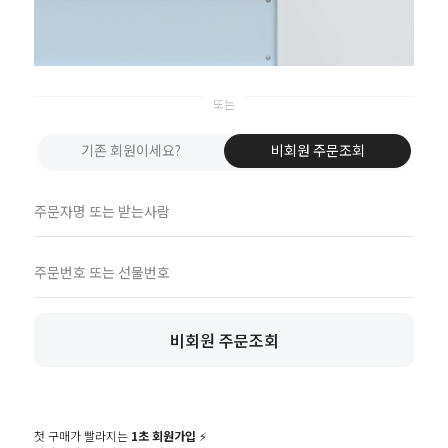
 up
기존 회원이세요?
비회원 주문조회
talk
비회원 주문조회
Museum.
02. 777. 5887
Office.
02. 777. 5778
177, Duteopbawi-ro, Yongsan-gu, Seoul, Korea
첫 구매가 빨라지는
1초 회원가입
⚡️
Official : hello@mmk-seoul.com