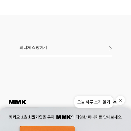
퍼니처 쇼핑하기
오늘 하루 보지 않기
Instagram
Pinterest
Museum.
02. 777. 5887
Office.
02. 777. 5778
177, Duteopbawi-ro, Yongsan-gu, Seoul, Korea
Official : hello@mmk-seoul.com