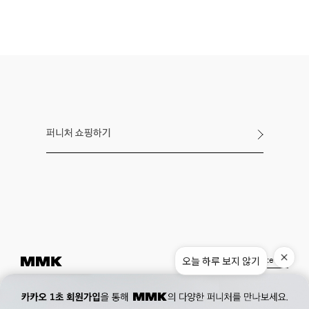
퍼니처 쇼핑하기
오늘 하루 보지 않기
Instagram
Pinterest
Museum.
02. 777. 5887
Office.
02. 777. 5778
177, Duteopbawi-ro, Yongsan-gu, Seoul, Korea