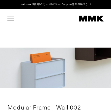
Skip
Welcome! 신규 회원가입 시 MMK Shop Coupon (총 60만원) 지급
to
content
Modular Frame - Wall 002