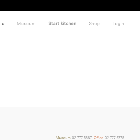
lio
Museum
Start kitchen
Shop
Login
Museum.
02. 777. 5887
Office.
02. 777. 5778