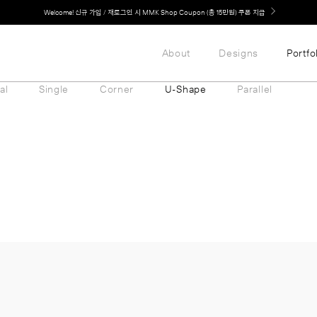
Welcome! 신규 가입 / 재로그인 시 MMK Shop Coupon (총 15만원) 쿠폰 지급
About
Designs
Portfo
al
Single
Corner
U-Shape
Parallel