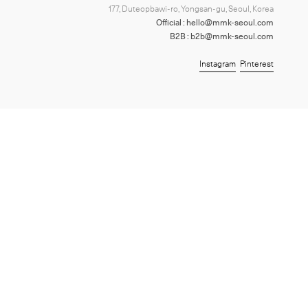
177, Duteopbawi-ro, Yongsan-gu, Seoul, Korea
Official : hello@mmk-seoul.com
B2B : b2b@mmk-seoul.com
Instagram
Pinterest