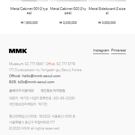
Metal Cabinet 001 (2 typ
Metal Cabinet 002 (2 ty
Metal Sideboard (2 size
es)
pes)
s)
￦ 1,900,000
￦ 3,200,000
￦ 3,000,000
Instagram
Pinterest
Museum.
02. 777. 5887
Office.
02. 777. 5778
177, Duteopbawi-ro, Yongsan-gu, Seoul, Korea
Official : hello@mmk-seoul.com
B2B : b2b@mmk-seoul.com
홈페이지 이용약관
개인정보 처리방침
대표자 : 박기민 사업자 등록번호 : 821-86-02281
개인정보관리책임자 : 박기민
통신판매업 신고번호 : 제 2022-서울용산-1205 호
서울특별시 용산구 두텁바위로 177
ⓒ 2023. MMK all rights reserved