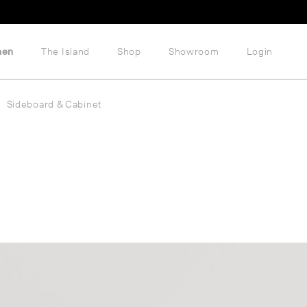
hen
The Island
Shop
Showroom
Login
Sideboard & Cabinet