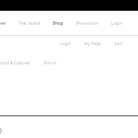
hen
The Island
Shop
Showroom
Login
Login
My Page
Cart
oard & Cabinet
Mirror
)