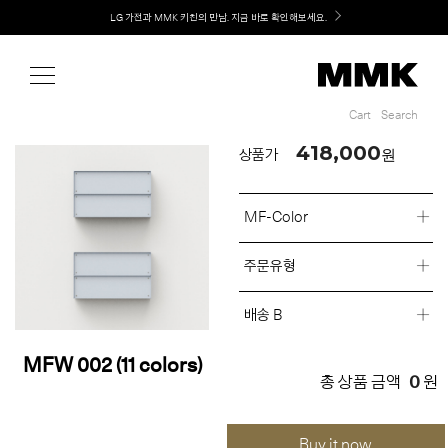
Shop
LG 가전과 MMK 키친의 만남. 지금 바로 확인해보세요.
Cart
Search
Cart
Search
418,000
원
상품가
MF-Color
주문유형
배송 B
MFW 002 (11 colors)
0
총 상품 금액
원
Buy it now