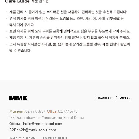
Instagram
Pinterest
Museum.
02. 777. 5887
Office.
02. 777. 5778
177, Duteopbawi-ro, Yongsan-gu, Seoul, Korea
Official : hello@mmk-seoul.com
B2B : b2b@mmk-seoul.com
홈페이지 이용약관
개인정보 처리방침