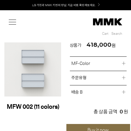
Shop
Welcome! 신규 회원가입 시 MMK Shop Coupon (총 60만원) 지급
LG 가전과 MMK 키친의 만남. 지금 바로 확인해보세요.
Cart
Search
Cart
Search
418,000
원
상품가
MF-Color
주문유형
배송 B
MFW 002 (11 colors)
0
총 상품 금액
원
Buy it now