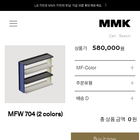
Shop
Welcome! 신규 회원가입 시 MMK Shop Coupon (총 60만원) 지급
LG 가전과 MMK 키친의 만남. 지금 바로 확인해보세요.
Cart
Search
Cart
Search
580,000
원
상품가
MF-Color
주문유형
배송 D
MFW 704 (2 colors)
0
총 상품 금액
원
Buy it now