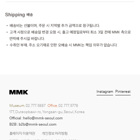
Instagram
Pinterest
Museum.
02. 777. 5887
Office.
02. 777. 5778
177, Duteopbawi-ro, Yongsan-gu, Seoul, Korea
Official : hello@mmk-seoul.com
B2B : b2b@mmk-seoul.com
홈페이지 이용약관
개인정보 처리방침