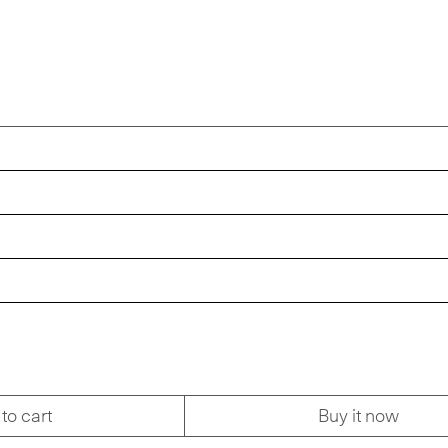
to cart
Buy it now