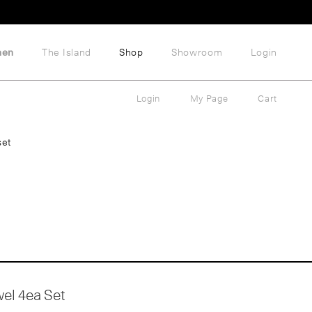
hen
The Island
Shop
Showroom
Login
Login
My Page
Cart
set
wel 4ea Set