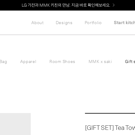
LG 가전과 MMK 키친의 만남. 지금 바로 확인해보세요.
About
Designs
Portfolio
Start kitc
Bag
Apparel
Room Shoes
MMK x saki
Gift 
[GIFT SET] Tea To