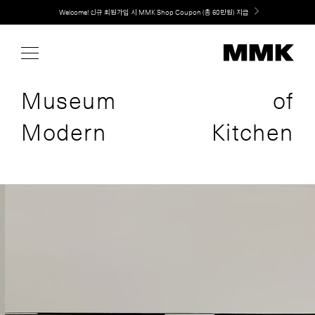
Skip
Welcome! 신규 회원가입 시 MMK Shop Coupon (총 60만원) 지급
to
content
Museum
of
Modern
Kitchen