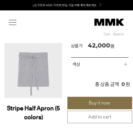
Shop
Welcome! 신규 회원가입 시 MMK Shop Coupon (총 60만원) 지급
Cart
Search
Cart
Search
42,000
원
상품가
색상
0
총 상품 금액
원
Buy it now
Stripe Half Apron (5
colors)
Add to cart