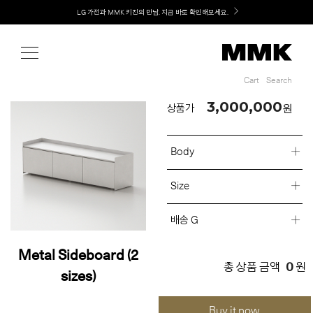
Shop
Welcome! 신규 회원가입 시 MMK Shop Coupon (총 60만원) 지급
Cart
Search
Cart
Search
3,000,000
원
상품가
Body
Size
배송 G
Metal Sideboard (2
0
총 상품 금액
원
sizes)
Buy it now