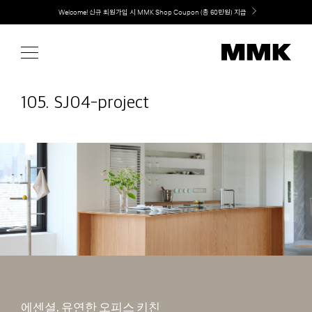
Skip
취향대로 완성하는 커스텀 아일랜드 키친, MMK The Island 출시
to
content
105. SJ04-project
에센셜, 유연한 오피스 키친