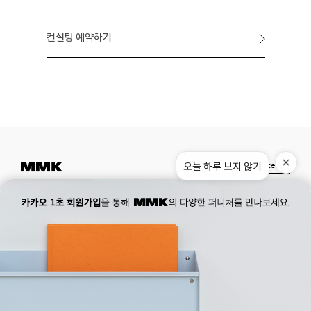
컨설팅 예약하기
오늘 하루 보지 않기
Instagram
Pinterest
Museum.
02. 777. 5887
Office.
02. 777. 5778
177, Duteopbawi-ro, Yongsan-gu, Seoul, Korea
Official : hello@mmk-seoul.com
B2B : b2b@mmk-seoul.com
홈페이지 이용약관
개인정보 처리방침
대표자 : 박기민 사업자 등록번호 : 821-86-02281
개인정보관리책임자 : 박기민