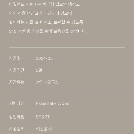
아일랜드 키친에는 하부형 빌트인 냉장고,
와인 전용 냉장고가 내장되어 있으며
좋아하는 잔을 걸어 건조, 보관할 수 있도록
STS 선반 홈 가공을 통해 실용성을 높입니다.
시공월
2024/05
시공기간
2일
공간유형
상업 / 오피스
키친타입
Essential – Wood
상판타입
STS 3T
시공범위
키친공사