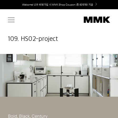
Skip
취향대로 완성하는 커스텀 아일랜드 키친, MMK The Island 출시
to
content
109. HS02-project
Bold, Black, Century