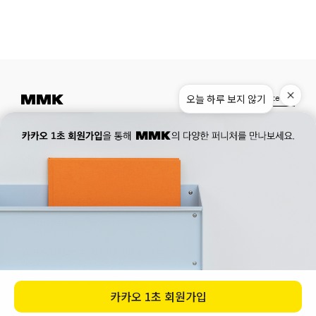
오늘 하루 보지 않기
Instagram
Pinterest
Museum.
02. 777. 5887
Office.
02. 777. 5778
177, Duteopbawi-ro, Yongsan-gu, Seoul, Korea
Official : hello@mmk-seoul.com
B2B : b2b@mmk-seoul.com
홈페이지 이용약관
개인정보 처리방침
대표자 : 박기민 사업자 등록번호 : 821-86-02281
개인정보관리책임자 : 박기민
통신판매업 신고번호 : 제 2022-서울용산-1205 호
서울특별시 용산구 두텁바위로 177
ⓒ 2023. MMK all rights reserved
카카오
1초 회원가입