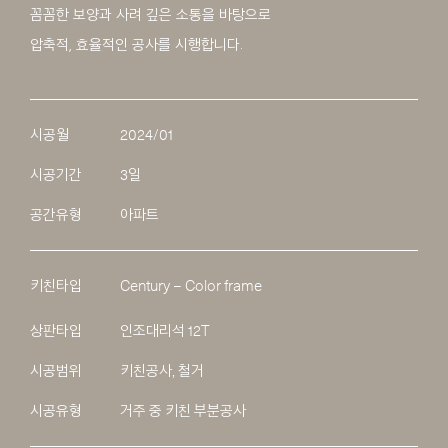
꼼꼼한 보양과 사려 깊은 소통을 바탕으로
압축적, 효율적인 공사를 시행합니다.
시공월
2024/01
시공기간
3일
공간유형
아파트
키친타입
Century – Color frame
상판타입
인조대리석 12T
시공범위
키친공사, 철거
시공유형
거주 중 키친 부분공사