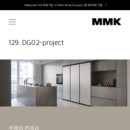
Skip
취향대로 완성하는 커스텀 아일랜드 키친, MMK The Island 출시
to
content
129. DG02-project
무채의 존재감