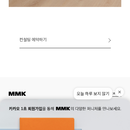
컨설팅 예약하기
오늘 하루 보지 않기
Instagram
Pinterest
Museum.
02. 777. 5887
Office.
02. 777. 5778
177, Duteopbawi-ro, Yongsan-gu, Seoul, Korea
Official : hello@mmk-seoul.com
B2B : b2b@mmk-seoul.com