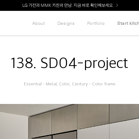
Welcome! 신규 회원가입 시 MMK Shop Coupon (총 60만원) 지급
About
Designs
Portfolio
Start kitc
138. SD04-project
Essential – Metal, Color, Century – Color frame