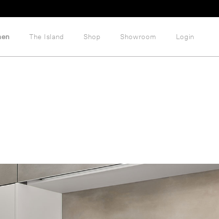
hen
The Island
Shop
Showroom
Login