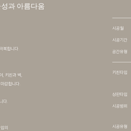
율성과 아름다움
시공월
시공기간
극복합니다.
공간유형
키친타입
하여, 키친과 벽,
 마감합니다.
상판타입
니다.
시공범위
시공유형
타입의