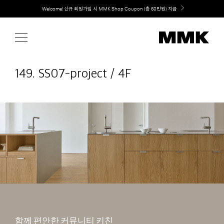
Skip
취향대로 완성하는 커스텀 아일랜드 키친, MMK The Island 출시
to
content
149. SS07-project / 4F
함께 편안한 커뮤니티 키친