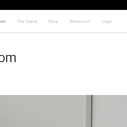
hen
The Island
Shop
Showroom
Login
tom