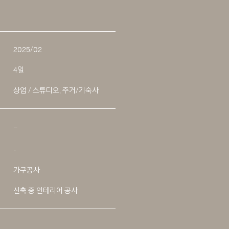
2025/02
4일
상업 / 스튜디오, 주거/기숙사
–
-
가구공사
신축 중 인테리어 공사