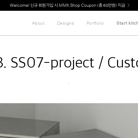
Welcome! 신규 회원가입 시 MMK Shop Coupon (총 60만원) 지급
About
Designs
Portfolio
Start kitc
3. SS07-project / Cus
–