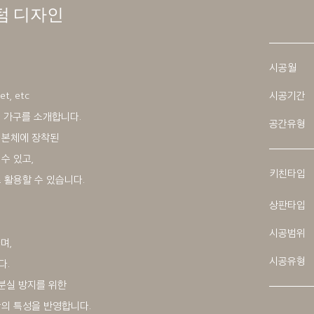
텀 디자인
시공월
et, etc
시공기간
형 가구를 소개합니다.
공간유형
 본체에 장착된
수 있고,
키친타입
 활용할 수 있습니다.
상판타입
시공범위
며,
시공유형
다.
 분실 방지를 위한
간의 특성을 반영합니다.