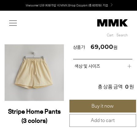
Shop
MMK의 새로운 키친 디자인, EXTRUDE 익스트루드 라인 출시
Cart
Search
Cart
Search
69,000
원
상품가
색상 및 사이즈
0
총 상품 금액
원
Buy it now
Stripe Home Pants
(3 colors)
Add to cart