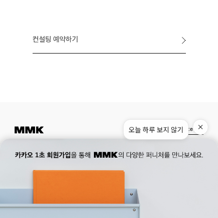
컨설팅 예약하기
Instagram
Pinterest
Museum.
02. 777. 5887
Office.
02. 777. 5778
177, Duteopbawi-ro, Yongsan-gu, Seoul, Korea
Official : hello@mmk-seoul.com
B2B : b2b@mmk-seoul.com
홈페이지 이용약관
개인정보 처리방침
대표자 : 박기민 사업자 등록번호 : 821-86-02281
개인정보관리책임자 : 박기민