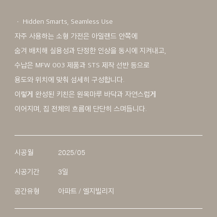
ㆍ Hidden Smarts, Seamless Use
자주 사용하는 소형 가전은 아일랜드 안쪽에
숨겨 배치해 실용성과 단정한 인상을 동시에 지켜내고,
수납은 MFW 003 제품과 STS 제작 선반 등으로
용도와 위치에 맞춰 섬세히 구성합니다.
이렇게 완성된 키친은 원목마루 바닥과 자연스럽게
이어지며, 집 전체의 흐름에 단단히 스며듭니다.
시공월
2025/05
시공기간
3일
공간유형
아파트 / 엘지빌리지