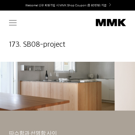
Skip
취향대로 완성하는 커스텀 아일랜드 키친, MMK The Island 출시
to
content
173. SB08-project
따스함과 선명함 사이