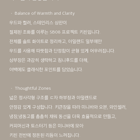
ㆍ Balance of Warmth and Clarity
우드와 컬러, 스테인리스 상판이
절제된 조화를 이루는 SB08 프로젝트 키친입니다.
전체를 솔트 화이트로 정리하고, 아일랜드 일부에만
우드를 사용해 따뜻함과 단정함이 균형 있게 어우러집니다.
상부장은 과감히 생략하고 침니후드를 더해,
여백에도 클래식한 포인트를 담았습니다.
ㆍ Thoughtful Zones
넓은 정사각형 구조를 ㄷ자 하부장과 아일랜드로
안정감 있게 구성합니다. 키큰장을 따라 미니바와 오븐, 와인셀러,
냉장,냉동고를 촘촘히 채워 동선을 더욱 효율적으로 만들고,
커피머신과 토스터기 등은 미니바에 모아
키친 전반에 정돈된 리듬이 느껴집니다.