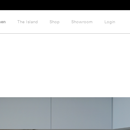
hen
The Island
Shop
Showroom
Login