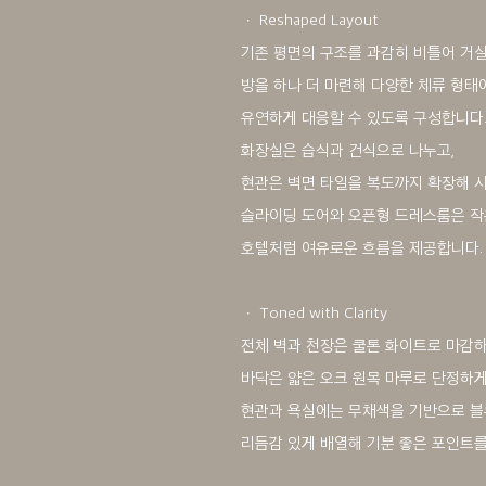
ㆍ Reshaped Layout
기존 평면의 구조를 과감히 비틀어 거실
방을 하나 더 마련해 다양한 체류 형태
유연하게 대응할 수 있도록 구성합니다
화장실은 습식과 건식으로 나누고,
현관은 벽면 타일을 복도까지 확장해 
슬라이딩 도어와 오픈형 드레스룸은 작
호텔처럼 여유로운 흐름을 제공합니다.
ㆍ Toned with Clarity
전체 벽과 천장은 쿨톤 화이트로 마감하
바닥은 얇은 오크 원목 마루로 단정하게
현관과 욕실에는 무채색을 기반으로 블
리듬감 있게 배열해 기분 좋은 포인트를