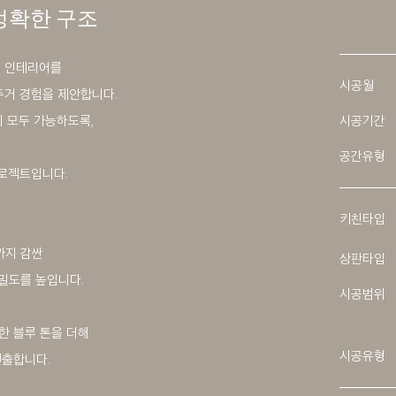
정확한 구조
체 인테리어를
시공월
주거 경험을 제안합니다.
이 모두 가능하도록,
시공기간
공간유형
프로젝트입니다.
키친타입
까지 감싼
상판타입
밀도를 높입니다.
시공범위
,
한 블루 톤을 더해
시공유형
연출합니다.