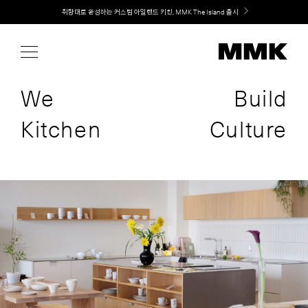
Skip
취향대로 완성하는 커스텀 아일랜드 키친, MMK The Island 출시
to
content
We
Build
Kitchen
Culture