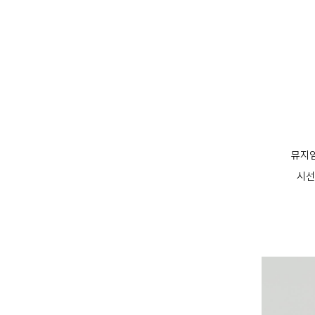
뮤지엄
시선