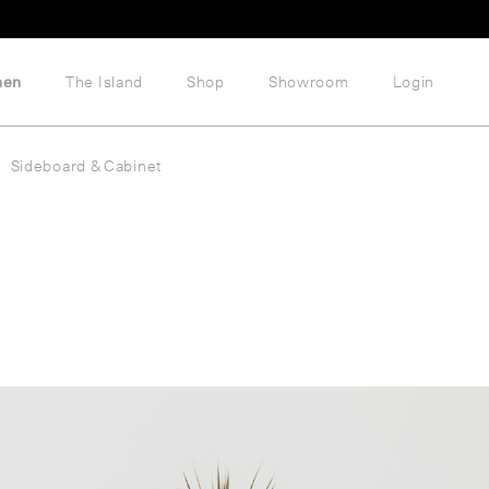
hen
The Island
Shop
Showroom
Login
Sideboard & Cabinet