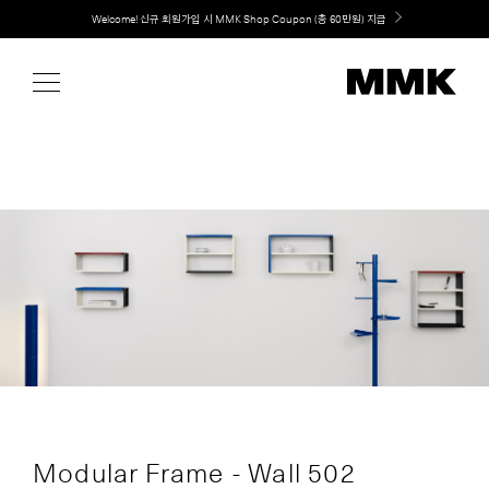
Skip
Welcome! 신규 회원가입 시 MMK Shop Coupon (총 60만원) 지급
to
content
Modular Frame - Wall 502