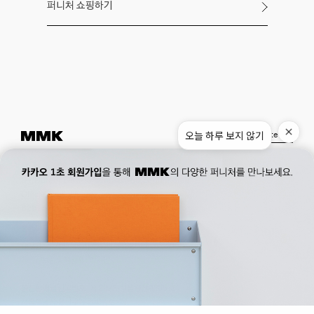
퍼니처 쇼핑하기
오늘 하루 보지 않기
Instagram
Pinterest
Museum.
02. 777. 5887
Office.
02. 777. 5778
177, Duteopbawi-ro, Yongsan-gu, Seoul, Korea
Official : hello@mmk-seoul.com
B2B : b2b@mmk-seoul.com
홈페이지 이용약관
개인정보 처리방침
대표자 : 박기민 사업자 등록번호 : 821-86-02281
개인정보관리책임자 : 박기민
통신판매업 신고번호 : 제 2022-서울용산-1205 호
서울특별시 용산구 두텁바위로 177