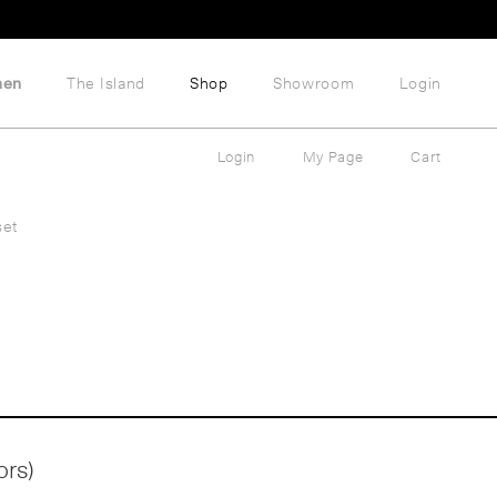
hen
The Island
Shop
Showroom
Login
Login
My Page
Cart
set
ors)