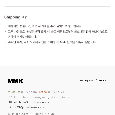
Instagram
Pinterest
Museum.
02. 777. 5887
Office.
02. 777. 5778
177, Duteopbawi-ro, Yongsan-gu, Seoul, Korea
Official : hello@mmk-seoul.com
B2B : b2b@mmk-seoul.com
홈페이지 이용약관
개인정보 처리방침