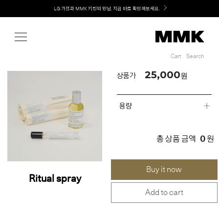
Shop
Welcome! 신규 회원가입 시 MMK Shop Coupon (총 60만원) 지급
LG 가전과 MMK 키친의 만남. 지금 바로 확인해보세요.
Cart
Search
Cart
Search
25,000
원
상품가
용량
0
총 상품 금액
원
Buy it now
Ritual spray
Add to cart