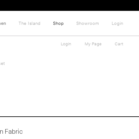
hen
The Island
Shop
Showroom
Login
Login
My Page
Cart
set
n Fabric