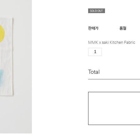
판매가
품절
MMK x saki Kitchen Fabric
Total