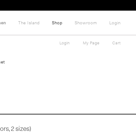
hen
The Island
Shop
Showroom
Login
Login
My Page
Cart
set
rs, 2 sizes)