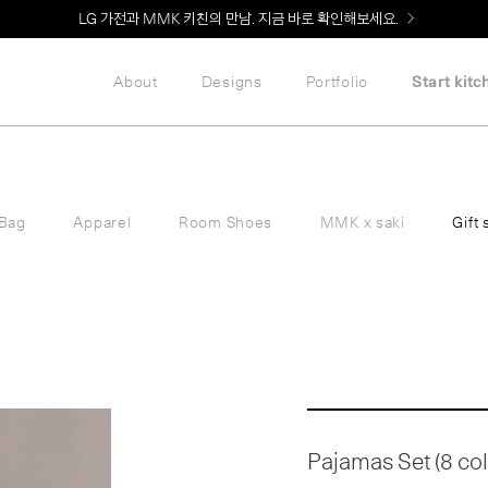
Welcome! 신규 회원가입 시 MMK Shop Coupon (총 60만원) 지급
About
Designs
Portfolio
Start kitc
Bag
Apparel
Room Shoes
MMK x saki
Gift 
Pajamas Set (8 colo