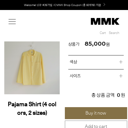
Shop
Welcome! 신규 회원가입 시 MMK Shop Coupon (총 60만원) 지급
Cart
Search
Cart
Search
85,000
원
상품가
색상
사이즈
0
총 상품 금액
원
Pajama Shirt (4 col
ors, 2 sizes)
Buy it now
Add to cart