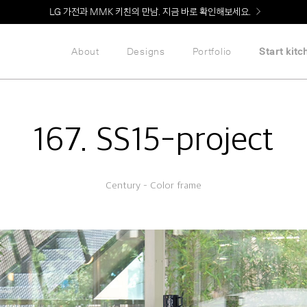
Welcome! 신규 회원가입 시 MMK Shop Coupon (총 60만원) 지급
About
Designs
Portfolio
Start kitc
167. SS15-project
Century – Color frame