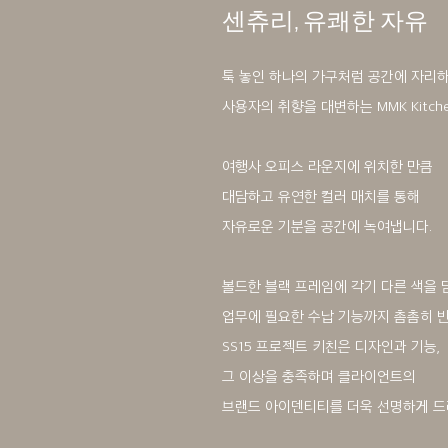
센츄리, 유쾌한 자유
툭 놓인 하나의 가구처럼 공간에 자리하
사용자의 취향을 대변하는 MMK Kitche
여행사 오피스 라운지에 위치한 만큼
대담하고 유연한 컬러 매치를 통해
자유로운 기분을 공간에 녹여냅니다.
볼드한 블랙 프레임에 각기 다른 색을 
업무에 필요한 수납 기능까지 촘촘히 
SS15 프로젝트 키친은 디자인과 기능,
그 이상을 충족하며 클라이언트의
브랜드 아이덴티티를 더욱 선명하게 드