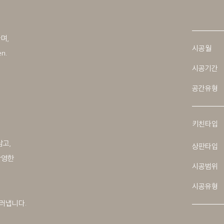
며,
시공월
n.
시공기간
공간유형
키친타입
담고,
상판타입
반영한
시공범위
시공유형
러냅니다.