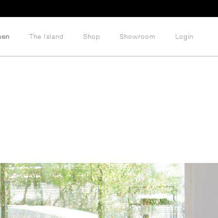
hen
The Island
Shop
Showroom
Login